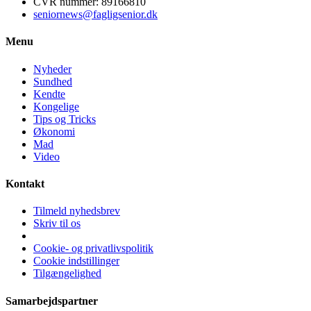
CVR nummer: 89166810
seniornews@fagligsenior.dk
Menu
Nyheder
Sundhed
Kendte
Kongelige
Tips og Tricks
Økonomi
Mad
Video
Kontakt
Tilmeld nyhedsbrev
Skriv til os
Facebook
Instagram
Cookie- og privatlivspolitik
Cookie indstillinger
Tilgængelighed
Samarbejdspartner