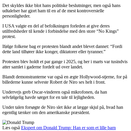
Det skyldes ikke blot hans politiske beslutninger, men også hans
udtalelser har gjort ham til en af de mest kontroversielle
personligheder.
I USA valgte en del af befolkningen forleden at give deres
utilfredsheder til kende i forbindelse med den store “No Kings”
protest.
Ifølge folkene bag er protesten blandt andet blevet dannet: “Fordi
dette land tilhører ikke konger, diktatorer eller tyranner.”
Protesten blev holdt et par gange i 2025, og her i marts var tusindvis
atter samlet i gaderne fordelt ud over landet.
Blandt demonstranterne var også en ægte Hollywood-stjerne, for på
billederne kunne selveste Robert de Niro ses helt i front.
Undervejs greb Oscar-vinderen også mikrofonen, da han
selvfølgelig havde sørget for en tale til lejligheden.
Under talen forsøgte de Niro slet ikke at lægge skjul på, hvad han
egentlig tænker om den amerikanske præsident.
Læs også
Ekspert om Donald Trump: Han er som et lille barn