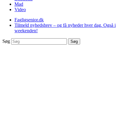
Mad
Video
Fagligsenior.dk
Tilmeld nyhedsbrev – og få nyheder hver dag. Også i
weekenden!
Søg
Søg