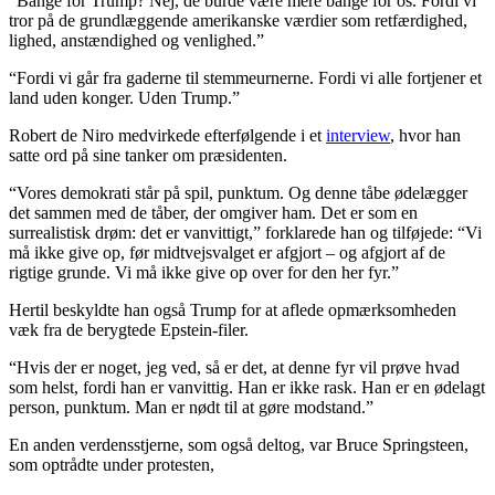
“Bange for Trump? Nej, de burde være mere bange for os. Fordi vi
tror på de grundlæggende amerikanske værdier som retfærdighed,
lighed, anstændighed og venlighed.”
“Fordi vi går fra gaderne til stemmeurnerne. Fordi vi alle fortjener et
land uden konger. Uden Trump.”
Robert de Niro medvirkede efterfølgende i et
interview
, hvor han
satte ord på sine tanker om præsidenten.
“Vores demokrati står på spil, punktum. Og denne tåbe ødelægger
det sammen med de tåber, der omgiver ham. Det er som en
surrealistisk drøm: det er vanvittigt,” forklarede han og tilføjede: “Vi
må ikke give op, før midtvejsvalget er afgjort – og afgjort af de
rigtige grunde. Vi må ikke give op over for den her fyr.”
Hertil beskyldte han også Trump for at aflede opmærksomheden
væk fra de berygtede Epstein-filer.
“Hvis der er noget, jeg ved, så er det, at denne fyr vil prøve hvad
som helst, fordi han er vanvittig. Han er ikke rask. Han er en ødelagt
person, punktum. Man er nødt til at gøre modstand.”
En anden verdensstjerne, som også deltog, var Bruce Springsteen,
som optrådte under protesten,