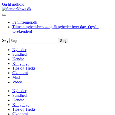
Gå til indhold
Fagligsenior.dk
Tilmeld nyhedsbrev – og få nyheder hver dag. Også i
weekenden!
Søg
Søg
Nyheder
Sundhed
Kendte
Kongelige
Tips og Tricks
Økonomi
Mad
Video
Nyheder
Sundhed
Kendte
Kongelige
Tips og Tricks
Økonomi