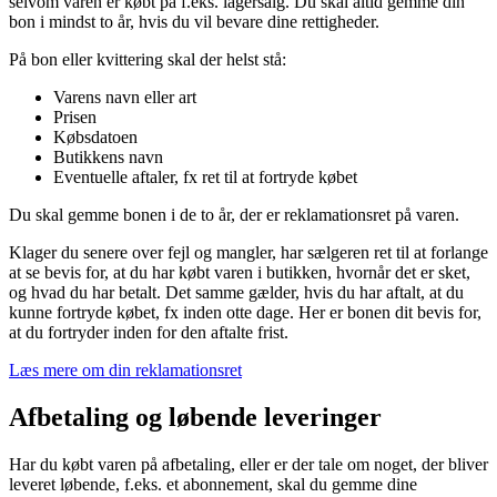
selvom varen er købt på f.eks. lagersalg. Du skal altid gemme din
bon i mindst to år, hvis du vil bevare dine rettigheder.
På bon eller kvittering skal der helst stå:
Varens navn eller art
Prisen
Købsdatoen
Butikkens navn
Eventuelle aftaler, fx ret til at fortryde købet
Du skal gemme bonen i de to år, der er reklamationsret på varen.
Klager du senere over fejl og mangler, har sælgeren ret til at forlange
at se bevis for, at du har købt varen i butikken, hvornår det er sket,
og hvad du har betalt. Det samme gælder, hvis du har aftalt, at du
kunne fortryde købet, fx inden otte dage. Her er bonen dit bevis for,
at du fortryder inden for den aftalte frist.
Læs mere om din reklamationsret
Afbetaling og løbende leveringer
Har du købt varen på afbetaling, eller er der tale om noget, der bliver
leveret løbende, f.eks. et abonnement, skal du gemme dine