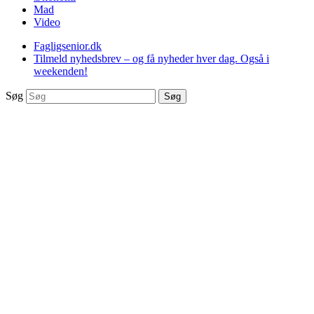
Mad
Video
Fagligsenior.dk
Tilmeld nyhedsbrev – og få nyheder hver dag. Også i
weekenden!
Søg
Søg