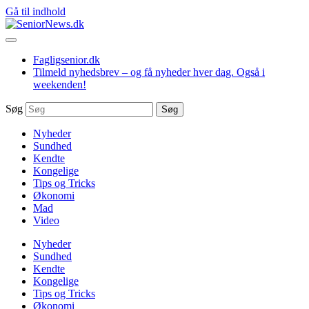
Gå til indhold
Fagligsenior.dk
Tilmeld nyhedsbrev – og få nyheder hver dag. Også i
weekenden!
Søg
Søg
Nyheder
Sundhed
Kendte
Kongelige
Tips og Tricks
Økonomi
Mad
Video
Nyheder
Sundhed
Kendte
Kongelige
Tips og Tricks
Økonomi