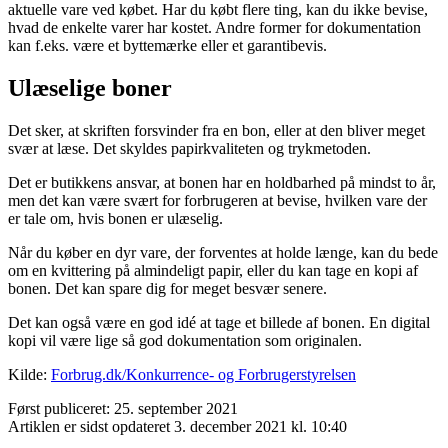
aktuelle vare ved købet. Har du købt flere ting, kan du ikke bevise,
hvad de enkelte varer har kostet. Andre former for dokumentation
kan f.eks. være et byttemærke eller et garantibevis.
Ulæselige boner
Det sker, at skriften forsvinder fra en bon, eller at den bliver meget
svær at læse. Det skyldes papirkvaliteten og trykmetoden.
Det er butikkens ansvar, at bonen har en holdbarhed på mindst to år,
men det kan være svært for forbrugeren at bevise, hvilken vare der
er tale om, hvis bonen er ulæselig.
Når du køber en dyr vare, der forventes at holde længe, kan du bede
om en kvittering på almindeligt papir, eller du kan tage en kopi af
bonen. Det kan spare dig for meget besvær senere.
Det kan også være en god idé at tage et billede af bonen. En digital
kopi vil være lige så god dokumentation som originalen.
Kilde:
Forbrug.dk/Konkurrence- og Forbrugerstyrelsen
Først publiceret: 25. september 2021
Artiklen er sidst opdateret 3. december 2021 kl. 10:40