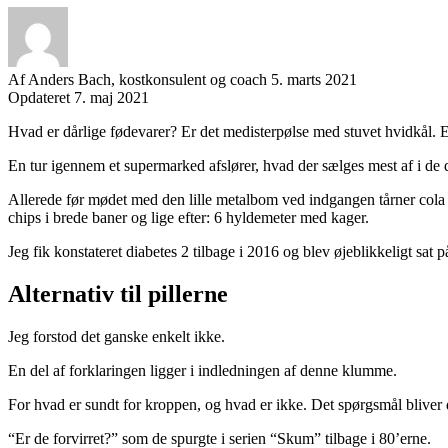
Af
Anders Bach, kostkonsulent og coach
5. marts 2021
Opdateret 7. maj 2021
Facebook
Twitter
Email
Print
Hvad er dårlige fødevarer? Er det medisterpølse med stuvet hvidkål. 
En tur igennem et supermarked afslører, hvad der sælges mest af i de 
Allerede før mødet med den lille metalbom ved indgangen tårner cola 
chips i brede baner og lige efter: 6 hyldemeter med kager.
Jeg fik konstateret diabetes 2 tilbage i 2016 og blev øjeblikkeligt sat 
Alternativ til pillerne
Jeg forstod det ganske enkelt ikke.
En del af forklaringen ligger i indledningen af denne klumme.
For hvad er sundt for kroppen, og hvad er ikke. Det spørgsmål bliver d
“Er de forvirret?” som de spurgte i serien “Skum” tilbage i 80’erne.