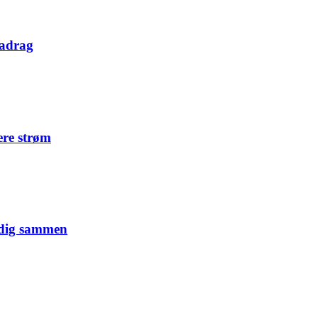
radrag
ere strøm
adig sammen