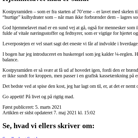
Kostpyramiden – som er fra starten af 70’erne – er lavet med skelen til
“hurtige” kulhydrater som – når man ikke forbrænder dem – lagres s
God hjemmelavet mad er en sund vej at gå, også for mennesker som ik
fulde af vitale næringsstoffer og fedtsyrer, som er vigtige for hjertet o
Leverpostejen er vel snart sagt det eneste vi får af indvolde i hverdag
I bogen har jeg introduceret en huskeregel som jeg kalder ¼-reglen. Hv
balance.
Kostpyramiden er så svær at få ud af hovedet igen, fordi den er brændt
er ikke sundt for kroppen, men passer i en grafisk kassetænkning på en
Det bedste ved at spise den kost, jeg har lagt om til, er, at det er nem
Go appetit! På livet og på rigtig mad.
Først publiceret: 5. marts 2021
Artiklen er sidst opdateret 7. maj 2021 kl. 15:02
Se, hvad vi ellers skriver om: