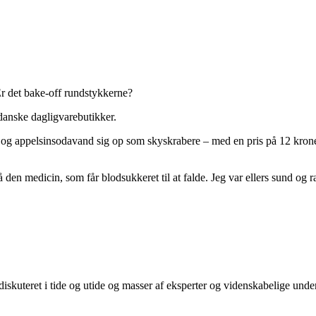
Er det bake-off rundstykkerne?
danske dagligvarebutikker.
og appelsinsodavand sig op som skyskrabere – med en pris på 12 kroner 
på den medicin, som får blodsukkeret til at falde. Jeg var ellers sund og 
iskuteret i tide og utide og masser af eksperter og videnskabelige unders