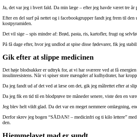
Ja, det var jeg i hvert fald. Da min læge – efter jeg havde været tre år
Efter en del surf på nettet og i facebookgrupper fandt jeg frem til de
kostpyramiden.
Det vil sige – spis mindre af: Brød, pasta, ris, kartofler, frugt og selvf
På få dage efter, hvor jeg undlod at spise disse fødevarer, fik jeg stab
Gik efter at slippe medicinen
Det høje blodsukker er udtryk for, at vi har sværere ved at få energien
insulinresistens. Når vi spiser store mængder af kulhydrater, har kro
Da jeg fandt ud af det ved at læse om det, gik jeg målrettet efter at sl
Da jeg fik en tid til en blodprøve tre måneder senere, viste den en væ
Jeg blev helt vildt glad. Da det var en meget nemmere omlægning, end je
Derfor skrev jeg bogen “SÅDAN! – medicinfri og ti kilo lettere” med 
den.
Hjemmelavet mad er sundt