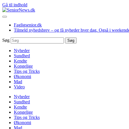
Gå til indhold
Fagligsenior.dk
Tilmeld nyhedsbrev – og få nyheder hver dag. Også i weekend
Søg
Søg
Nyheder
Sundhed
Kendte
Kongelige
Tips og Tricks
Økonomi
Mad
Video
Nyheder
Sundhed
Kendte
Kongelige
Tips og Tricks
Økonomi
Mad