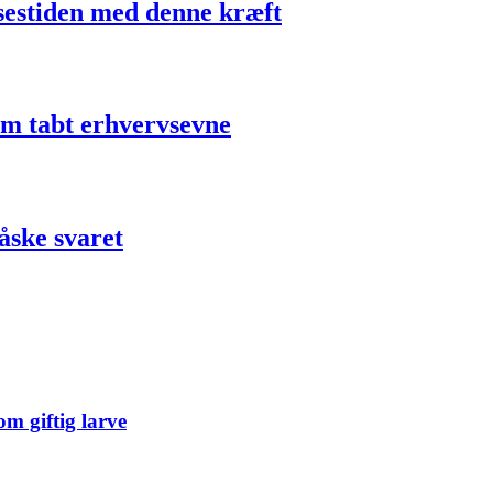
sestiden med denne kræft
 om tabt erhvervsevne
åske svaret
m giftig larve