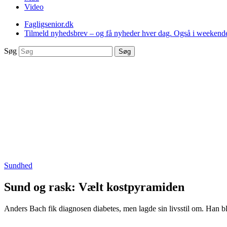
Video
Fagligsenior.dk
Tilmeld nyhedsbrev – og få nyheder hver dag. Også i weekend
Søg
Søg
Sundhed
Sund og rask:
Vælt kostpyramiden
Anders Bach fik diagnosen diabetes, men lagde sin livsstil om. Han bl