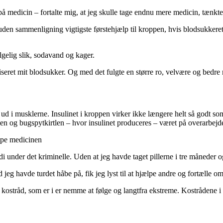
 på medicin – fortalte mig, at jeg skulle tage endnu mere medicin, tænkte 
n uden sammenligning vigtigste førstehjælp til kroppen, hvis blodsukkere
ølgelig slik, sodavand og kager.
iliseret mit blodsukker. Og med det fulgte en større ro, velvære og bedre
 ud i musklerne. Insulinet i kroppen virker ikke længere helt så godt so
ppen og bugspytkirtlen – hvor insulinet produceres – været på overarbej
ippe medicinen
rdi under det kriminelle. Uden at jeg havde taget pillerne i tre månede
g havde turdet håbe på, fik jeg lyst til at hjælpe andre og fortælle om,
kostråd, som er i er nemme at følge og langtfra ekstreme. Kostrådene i 