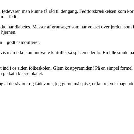
 fødevarer, man kunne få råd til dengang. Fedtforskrækkelsen kom kort tid
om… fedt!
ke har diabetes. Masser af grønsager som har vokset over jorden som f
g hjernen.
en – godt camoufleret.
is man ikke kan undvære kartofler så spis en eller to. En lille smule p
 ind i os siden folkeskolen. Glem kostpyramiden! På en simpel formel har 
 plakat i klasselokalet.
t og at de råvarer og fødevarer, jeg gerne må spise, er lækre, velsmagend