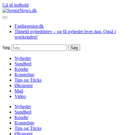
Gå til indhold
Fagligsenior.dk
Tilmeld nyhedsbrev – og få nyheder hver dag. Også i
weekenden!
Søg
Søg
Nyheder
Sundhed
Kendte
Kongelige
Tips og Tricks
Økonomi
Mad
Video
Nyheder
Sundhed
Kendte
Kongelige
Tips og Tricks
Økonomi