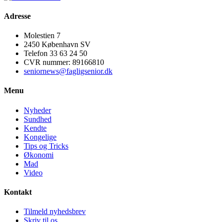
Adresse
Molestien 7
2450 København SV
Telefon 33 63 24 50
CVR nummer: 89166810
seniornews@fagligsenior.dk
Menu
Nyheder
Sundhed
Kendte
Kongelige
Tips og Tricks
Økonomi
Mad
Video
Kontakt
Tilmeld nyhedsbrev
Skriv til os