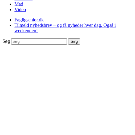
Mad
Video
Fagligsenior.dk
Tilmeld nyhedsbrev – og få nyheder hver dag. Også i
weekenden!
Søg
Søg