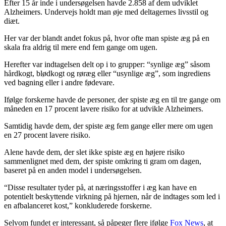
Efter 15 år inde i undersøgelsen havde 2.858 af dem udviklet
Alzheimers. Undervejs holdt man øje med deltagernes livsstil og
diæt.
Her var der blandt andet fokus på, hvor ofte man spiste æg på en
skala fra aldrig til mere end fem gange om ugen.
Herefter var indtagelsen delt op i to grupper: “synlige æg” såsom
hårdkogt, blødkogt og røræg eller “usynlige æg”, som ingrediens
ved bagning eller i andre fødevare.
Ifølge forskerne havde de personer, der spiste æg en til tre gange om
måneden en 17 procent lavere risiko for at udvikle Alzheimers.
Samtidig havde dem, der spiste æg fem gange eller mere om ugen
en 27 procent lavere risiko.
Alene havde dem, der slet ikke spiste æg en højere risiko
sammenlignet med dem, der spiste omkring ti gram om dagen,
baseret på en anden model i undersøgelsen.
“Disse resultater tyder på, at næringsstoffer i æg kan have en
potentielt beskyttende virkning på hjernen, når de indtages som led i
en afbalanceret kost,” konkluderede forskerne.
Selvom fundet er interessant, så påpeger flere ifølge
Fox News
, at