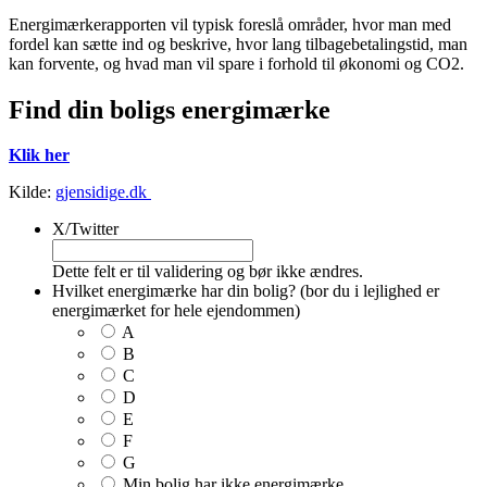
Energimærkerapporten vil typisk foreslå områder, hvor man med
fordel kan sætte ind og beskrive, hvor lang tilbagebetalingstid, man
kan forvente, og hvad man vil spare i forhold til økonomi og CO2.
Find din boligs energimærke
Klik her
Kilde:
gjensidige.dk
X/Twitter
Dette felt er til validering og bør ikke ændres.
Hvilket energimærke har din bolig? (bor du i lejlighed er
energimærket for hele ejendommen)
A
B
C
D
E
F
G
Min bolig har ikke energimærke