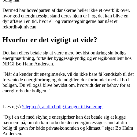
Dermed har hovedparten af danskerne heller ikke et overblik over,
hvor god energimæssigt stand deres hjem er i, og det kan blive en
dyr affære i en tid, hvor el- og varmeregningerne har nået et
rekordhøjt niveau.
Hvorfor er det vigtigt at vide?
Det kan ellers betale sig at være mere bevidst omkring sin boligs
energimærkning, fortæller byggesagkyndig og energikonsulent hos
NRGi Bo Halm Andersen.
“Når du kender dit energimærke, vil du ikke bare få kendskab til det
forventede energiforbrug og de udgifter, der forbundet med at bo i
boligen. Du vil også blive bevidst om, hvorvidt der er behov for at
energiforbedre boligen.”
Læs også
5 tegn på, at din bolig trænger til isolering
“Og i en tid med skyhøje energipriser kan det betale sig at kigge
nærmere på, om du kan forbedre den energimæssige stand af din
bolig til gavn for både privatøkonomien og klimaet,” siger Bo Halm
Andersen.