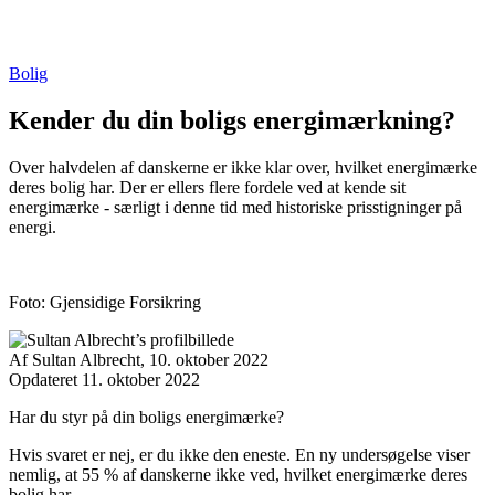
Bolig
Kender du din boligs energimærkning?
Over halvdelen af danskerne er ikke klar over, hvilket energimærke
deres bolig har. Der er ellers flere fordele ved at kende sit
energimærke - særligt i denne tid med historiske prisstigninger på
energi.
Foto: Gjensidige Forsikring
Af
Sultan Albrecht,
10. oktober 2022
Opdateret 11. oktober 2022
Facebook
Twitter
Email
Print
Har du styr på din boligs energimærke?
Hvis svaret er nej, er du ikke den eneste. En ny undersøgelse viser
nemlig, at 55 % af danskerne ikke ved, hvilket energimærke deres
bolig har.