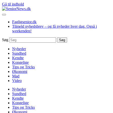
Gå til indhold
Fagligsenior.dk
Tilmeld nyhedsbrev – og få nyheder hver dag. Også i
weekenden!
Søg
Søg
Nyheder
Sundhed
Kendte
Kongelige
Tips og Tricks
Økonomi
Mad
Video
Nyheder
Sundhed
Kendte
Kongelige
Tips og Tricks
Økonomi