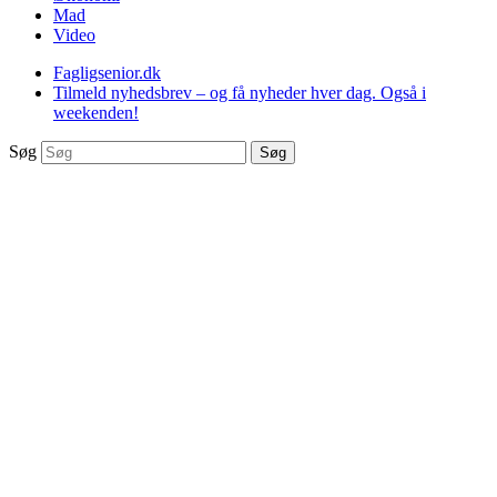
Mad
Video
Fagligsenior.dk
Tilmeld nyhedsbrev – og få nyheder hver dag. Også i
weekenden!
Søg
Søg