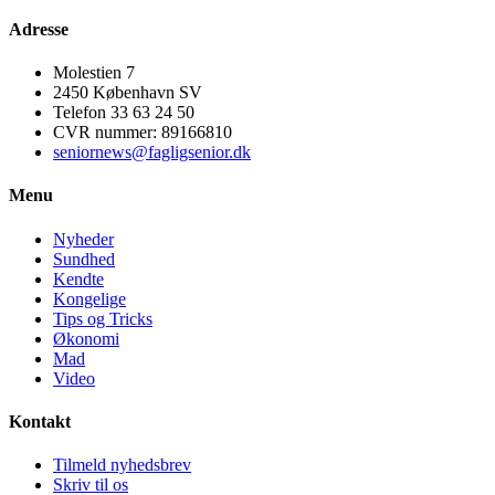
Adresse
Molestien 7
2450 København SV
Telefon 33 63 24 50
CVR nummer: 89166810
seniornews@fagligsenior.dk
Menu
Nyheder
Sundhed
Kendte
Kongelige
Tips og Tricks
Økonomi
Mad
Video
Kontakt
Tilmeld nyhedsbrev
Skriv til os