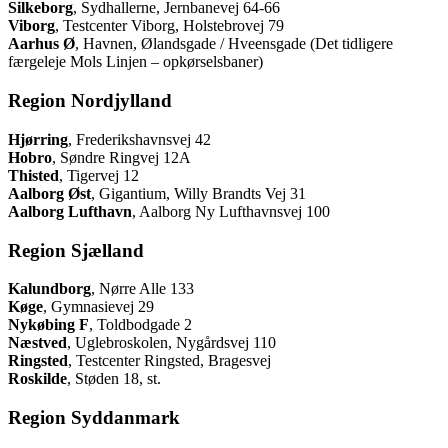
Silkeborg
, Sydhallerne, Jernbanevej 64-66
Viborg
, Testcenter Viborg, Holstebrovej 79
Aarhus Ø
, Havnen, Ølandsgade / Hveensgade (Det tidligere
færgeleje Mols Linjen – opkørselsbaner)
Region Nordjylland
Hjørring
, Frederikshavnsvej 42
Hobro
, Søndre Ringvej 12A
Thisted
, Tigervej 12
Aalborg Øst
, Gigantium, Willy Brandts Vej 31
Aalborg Lufthavn
, Aalborg Ny Lufthavnsvej 100
Region Sjælland
Kalundborg
, Nørre Alle 133
Køge
, Gymnasievej 29
Nykøbing F
, Toldbodgade 2
Næstved
, Uglebroskolen, Nygårdsvej 110
Ringsted
, Testcenter Ringsted, Bragesvej
Roskilde
, Støden 18, st.
Region Syddanmark