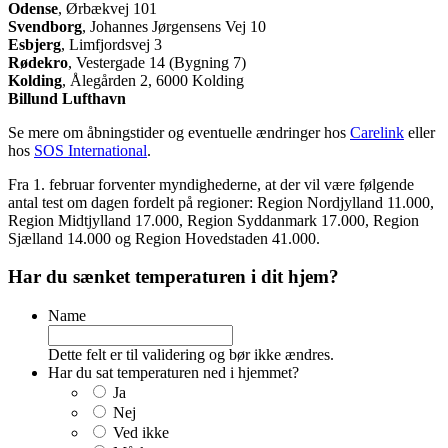
Odense
, Ørbækvej 101
Svendborg
, Johannes Jørgensens Vej 10
Esbjerg
, Limfjordsvej 3
Rødekro
, Vestergade 14 (Bygning 7)
Kolding
, Ålegården 2, 6000 Kolding
Billund Lufthavn
Se mere om åbningstider og eventuelle ændringer hos
Carelink
eller
hos
SOS International
.
Fra 1. februar forventer myndighederne, at der vil være følgende
antal test om dagen fordelt på regioner: Region Nordjylland 11.000,
Region Midtjylland 17.000, Region Syddanmark 17.000, Region
Sjælland 14.000 og Region Hovedstaden 41.000.
Har du sænket temperaturen i dit hjem?
Name
Dette felt er til validering og bør ikke ændres.
Har du sat temperaturen ned i hjemmet?
Ja
Nej
Ved ikke