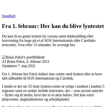
Sundhed
Fra 1. februar:
Her kan du blive lyntestet
Du kan få en gratis lyntest for corona uden tidsbestilling eller
henvisning fra læge på et af SOS Internationals eller Carelinks
testcentre. Svar efter 15 minutter. Se oversigt her.
Af
Brian Pabst,
4. februar 2021
Opdateret 7. maj 2021
Facebook
Twitter
Email
Print
Fra 1. februar har Falck lukket sine centre med lyntest efter at have
tabt udbuddet til SOS International og Carelink.
I stedet er der nu 33 faste lyntest-centre at vælge i mellem i landets 5
regioner samt en række mobile testcentre, der – som navnet antyder
– flytter sig til steder, hvor der er et akut behov. Det kan være
plejecentre, daginstitutioner og arbejdsplader.