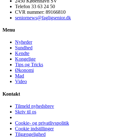
2450 København SV
Telefon 33 63 24 50
CVR nummer: 89166810
seniornews@fagligsenior.dk
Menu
Nyheder
Sundhed
Kendte
Kongelige
Tips og Tricks
Økonomi
Mad
Video
Kontakt
Tilmeld nyhedsbrev
Skriv til os
Facebook
Instagram
Cookie- og privatlivspolitik
Cookie indstillinger
Tilgængelighed