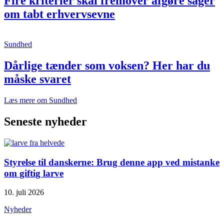
Fire kriterier skal fremover afgøre sager
om tabt erhvervsevne
Sundhed
Dårlige tænder som voksen? Her har du
måske svaret
Læs mere om Sundhed
Seneste nyheder
Styrelse til danskerne: Brug denne app ved mistanke
om giftig larve
10. juli 2026
Nyheder