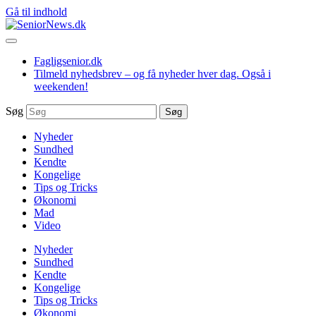
Gå til indhold
Fagligsenior.dk
Tilmeld nyhedsbrev – og få nyheder hver dag. Også i
weekenden!
Søg
Søg
Nyheder
Sundhed
Kendte
Kongelige
Tips og Tricks
Økonomi
Mad
Video
Nyheder
Sundhed
Kendte
Kongelige
Tips og Tricks
Økonomi