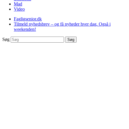
Mad
Video
Fagligsenior.dk
Tilmeld nyhedsbrev – og få nyheder hver dag. Også i
weekenden!
Søg
Søg