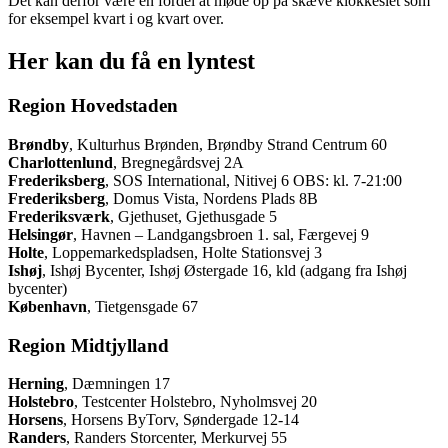
Det kan derfor være en fordel at møde op på skæve klokkeslet som
for eksempel kvart i og kvart over.
Her kan du få en lyntest
Region Hovedstaden
Brøndby
, Kulturhus Brønden, Brøndby Strand Centrum 60
Charlottenlund
, Bregnegårdsvej 2A
Frederiksberg
, SOS International, Nitivej 6 OBS: kl. 7-21:00
Frederiksberg
, Domus Vista, Nordens Plads 8B
Frederiksværk
, Gjethuset, Gjethusgade 5
Helsingør
, Havnen – Landgangsbroen 1. sal, Færgevej 9
Holte
, Loppemarkedspladsen, Holte Stationsvej 3
Ishøj
, Ishøj Bycenter, Ishøj Østergade 16, kld (adgang fra Ishøj
bycenter)
København
, Tietgensgade 67
Region Midtjylland
Herning
, Dæmningen 17
Holstebro
, Testcenter Holstebro, Nyholmsvej 20
Horsens
, Horsens ByTorv, Søndergade 12-14
Randers
, Randers Storcenter, Merkurvej 55