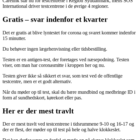
Carelink står nu for testcentrene i Region Syddanmark, mens SOS
International driver testcentrene i de øvrige 4 regioner.
Gratis – svar indenfor et kvarter
Det er gratis at blive lyntestet for corona og svaret kommer indenfor
15 minutter.
Du behøver ingen lægehenvisning eller tidsbestilling.
Testen er en antigen-test, der foretages ved næsepodning. Testen
viser, om man har coronasmitte i kroppen her og nu.
Testen giver ikke så sikkert et svar, som test ved de offentlige
testcentre, men er et godt alternativ.
Når du møder op til test, skal du bære mundbind og medbringe ID i
form af sundhedskort, kørekort eller pas.
Her er der mest travlt
Der er mest travlt ved testcentrene i tidsrummene 9-10 og 16-17 og
der er flest, der møder op til test på hele og halve klokkeslet.