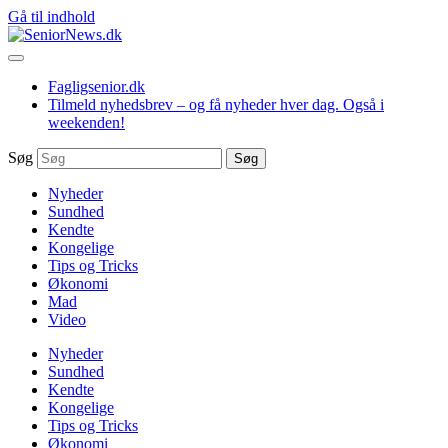
Gå til indhold
Fagligsenior.dk
Tilmeld nyhedsbrev – og få nyheder hver dag. Også i
weekenden!
Søg
Søg
Nyheder
Sundhed
Kendte
Kongelige
Tips og Tricks
Økonomi
Mad
Video
Nyheder
Sundhed
Kendte
Kongelige
Tips og Tricks
Økonomi