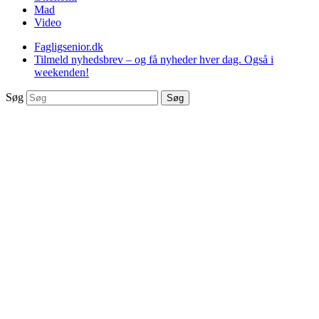
Mad
Video
Fagligsenior.dk
Tilmeld nyhedsbrev – og få nyheder hver dag. Også i
weekenden!
Søg
Søg