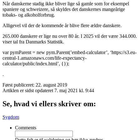
Når danskerne stadig ikke bliver lige så gamle som for eksempel
spaniere og schweizere, så skyldes det danskernes mangeårige
tobaks- og alkoholforbrug.
Alligevel vil der de kommende år blive flere ældre danskere.
265.000 danskere er lige nu over 80 år. I 2025 vil der være 344.000.
viser tal fra Danmarks Statistik.
var pymParent = new pym.Parent(’embed-calculator’, ‘https://s3.eu-
central-1.amazonaws.com/life-expectancy-
calculator/public/index.html’, {});
.
Først publiceret: 22. august 2019
Artiklen er sidst opdateret 7. maj 2021 kl. 9:44
Se, hvad vi ellers skriver om:
Sygdom
Comments
Dette felt er til validering og bør ikke ændres.