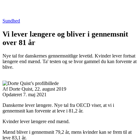
Sundhed
Vi lever længere og bliver i gennemsnit
over 81 år
Nye tal for danskernes gennemsnitlige levetid. Kvinder lever fortsat
længere end mænd. Ta' testen og se hvor gammel du kan forvente at
blive.
Af
Dorte Quist,
22. august 2019
Opdateret 7. maj 2021
Facebook
Twitter
Email
Print
Danskerne lever længere. Nye tal fra OECD viser, at vi i
gennemsnit kan forvente at leve i 81,2 år.
Kvinder lever længere end mænd.
Mænd bliver i gennemsnit 79,2 år, mens kvinder kan se frem til at
leve 83,1 år.