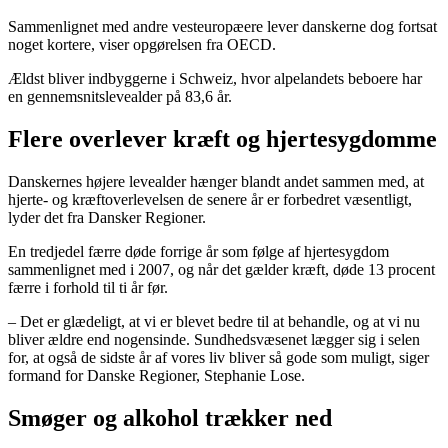
Sammenlignet med andre vesteuropæere lever danskerne dog fortsat
noget kortere, viser opgørelsen fra OECD.
Ældst bliver indbyggerne i Schweiz, hvor alpelandets beboere har
en gennemsnitslevealder på 83,6 år.
Flere overlever kræft og hjertesygdomme
Danskernes højere levealder hænger blandt andet sammen med, at
hjerte- og kræftoverlevelsen de senere år er forbedret væsentligt,
lyder det fra Dansker Regioner.
En tredjedel færre døde forrige år som følge af hjertesygdom
sammenlignet med i 2007, og når det gælder kræft, døde 13 procent
færre i forhold til ti år før.
– Det er glædeligt, at vi er blevet bedre til at behandle, og at vi nu
bliver ældre end nogensinde. Sundhedsvæsenet lægger sig i selen
for, at også de sidste år af vores liv bliver så gode som muligt, siger
formand for Danske Regioner, Stephanie Lose.
Smøger og alkohol trækker ned