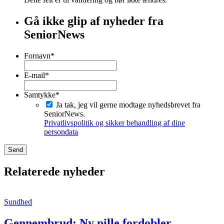
Gå ikke glip af nyheder fra
SeniorNews
Fornavn
*
Fornavn
E-mail
*
Samtykke
*
Ja tak, jeg vil gerne modtage nyhedsbrevet fra
SeniorNews.
Privatlivspolitik og sikker behandling af dine
persondata
Relaterede nyheder
Sundhed
Gennembrud: Ny pille fordobler