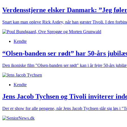
Verdensstjerne elsker Danmark: ”Jeg føle
Snart kan man opleve Rick Astley, når han gæster Tivoli. I den forbin
Kendte
“Olsen-banden ser rødt” har 50-års jubil
Den ikoniske film "Olsen-banden ser rødt" kan i år fejre 50-års jubilæu
Kendte
Jens Jacob Tychsen og Tivoli inviterer ind
Der er show for alle pengene, når Jens Jacob Tychsen slår sig løs i "