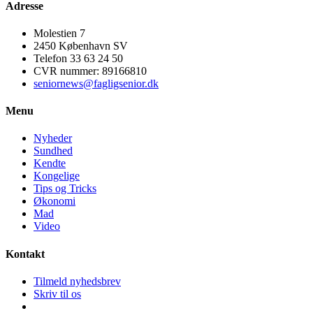
Adresse
Molestien 7
2450 København SV
Telefon 33 63 24 50
CVR nummer: 89166810
seniornews@fagligsenior.dk
Menu
Nyheder
Sundhed
Kendte
Kongelige
Tips og Tricks
Økonomi
Mad
Video
Kontakt
Tilmeld nyhedsbrev
Skriv til os
Facebook
Instagram