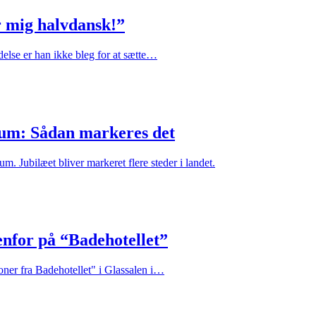
r mig halvdansk!”
delse er han ikke bleg for at sætte…
æum: Sådan markeres det
m. Jubilæet bliver markeret flere steder i landet.
enfor på “Badehotellet”
Toner fra Badehotellet" i Glassalen i…