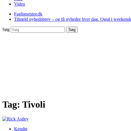
Video
Fagligsenior.dk
Tilmeld nyhedsbrev – og få nyheder hver dag. Også i weekend
Søg
Søg
Tag:
Tivoli
Kendte