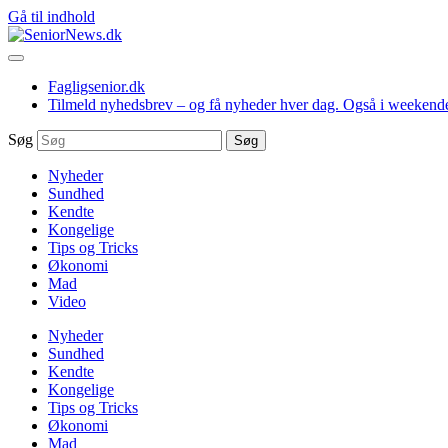
Gå til indhold
Fagligsenior.dk
Tilmeld nyhedsbrev – og få nyheder hver dag. Også i weekend
Søg
Søg
Nyheder
Sundhed
Kendte
Kongelige
Tips og Tricks
Økonomi
Mad
Video
Nyheder
Sundhed
Kendte
Kongelige
Tips og Tricks
Økonomi
Mad